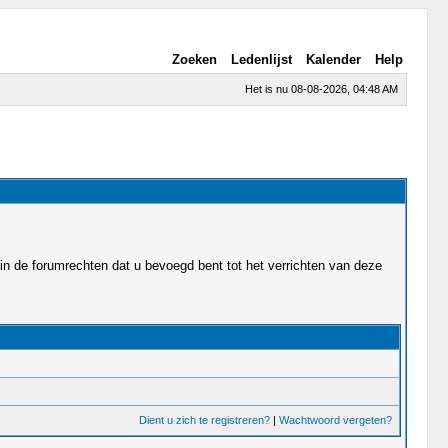
Zoeken
Ledenlijst
Kalender
Help
Het is nu 08-08-2026, 04:48 AM
in de forumrechten dat u bevoegd bent tot het verrichten van deze
Dient u zich te registreren?
|
Wachtwoord vergeten?