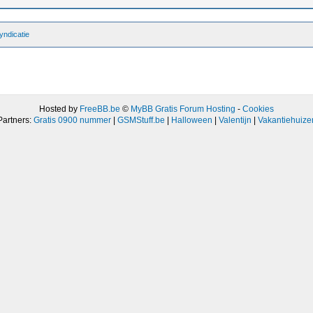
ndicatie
Hosted by
FreeBB.be
©
MyBB Gratis Forum Hosting
-
Cookies
Partners:
Gratis 0900 nummer
|
GSMStuff.be
|
Halloween
|
Valentijn
|
Vakantiehuize