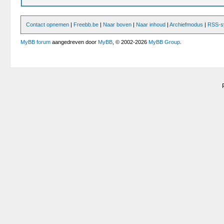
Contact opnemen
|
Freebb.be
|
Naar boven
|
Naar inhoud
|
Archiefmodus
|
RSS-sy
MyBB forum
aangedreven door
MyBB
, © 2002-2026
MyBB Group
.