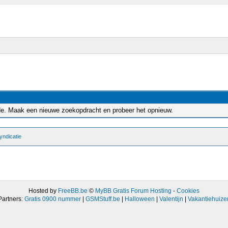
rde. Maak een nieuwe zoekopdracht en probeer het opnieuw.
ndicatie
Hosted by
FreeBB.be
©
MyBB Gratis Forum Hosting
-
Cookies
Partners:
Gratis 0900 nummer
|
GSMStuff.be
|
Halloween
|
Valentijn
|
Vakantiehuize