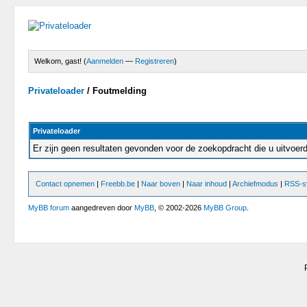
Welkom, gast! (
Aanmelden
—
Registreren
)
Privateloader
/
Foutmelding
Privateloader
Er zijn geen resultaten gevonden voor de zoekopdracht die u uitvoe
Contact opnemen
|
Freebb.be
|
Naar boven
|
Naar inhoud
|
Archiefmodus
|
RSS-sy
MyBB forum
aangedreven door
MyBB
, © 2002-2026
MyBB Group
.