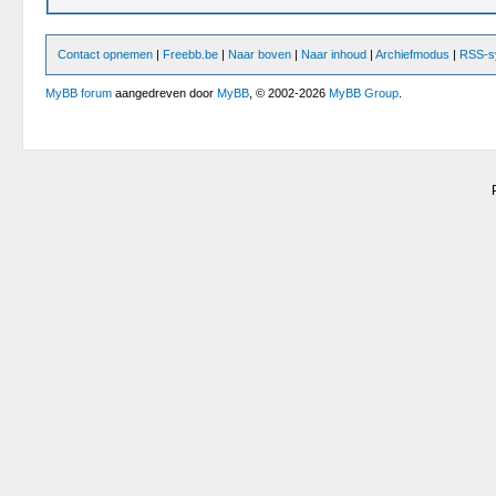
Contact opnemen
|
Freebb.be
|
Naar boven
|
Naar inhoud
|
Archiefmodus
|
RSS-sy
MyBB forum
aangedreven door
MyBB
, © 2002-2026
MyBB Group
.