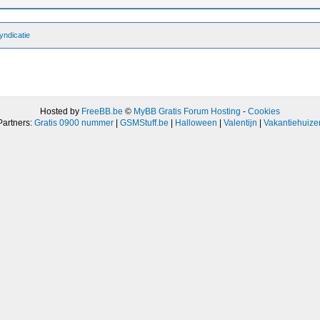
ndicatie
Hosted by
FreeBB.be
©
MyBB Gratis Forum Hosting
-
Cookies
Partners:
Gratis 0900 nummer
|
GSMStuff.be
|
Halloween
|
Valentijn
|
Vakantiehuize