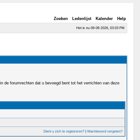
Zoeken
Ledenlijst
Kalender
Help
Het is nu 08-08-2026, 03:03 PM
in de forumrechten dat u bevoegd bent tot het verrichten van deze
Dient u zich te registreren?
|
Wachtwoord vergeten?